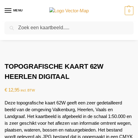
MENU
0
Zoeken
Home
Kaarten
Topografische kaarten
Schaal 1:50000
Topografische kaart 62W Heerlen digitaal
-
-
-
-
TOPOGRAFISCHE KAART 62W
HEERLEN DIGITAAL
€
12,95
incl. BTW
Deze topografische kaart 62W geeft een zeer gedetailleerd
beeld van de omgeving Valkenburg, Heerlen, Vaals en
Landgraaf. Het kaartbeeld is afgebeeld in de schaal 1:50.000 en
is zeer geschikt voor het aflezen van informatie omtrent wegen,
plaatsen, wateren, bossen en natuurgebieden. Het bestand
wordt geleverd als JPG bestand dat is opgemaakt in een CMYK