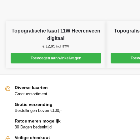
Topografische kaart 11W Heerenveen
Topografis
digitaal
€
12,95
incl. BTW
Toevoegen aan winkelwagen
Toev
Diverse kaarten
Groot assortiment
Gratis verzending
Bestellingen boven €100,-
Retourneren mogelijk
30 Dagen bedenktijd
Veilige checkout