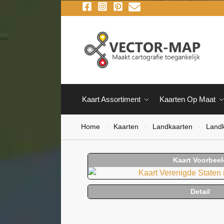
Kaart Assortiment
Kaarten Op Maat
Home
Kaarten
Landkaarten
Land
-
-
-