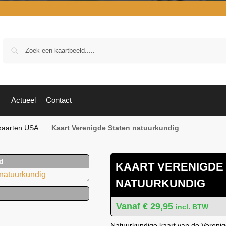
Zoek
Actueel
Contact
kaarten USA
Kaart Verenigde Staten natuurkundig
-
KAART VERENIGDE
NATUURKUNDIG
€
29,95
incl. BTW
Natuurkundige kaart van de Verenigd