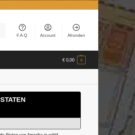
en
F.A.Q.
Account
Afronden
€
0,00
0
 STATEN
e Staten van Amerika in reliëf