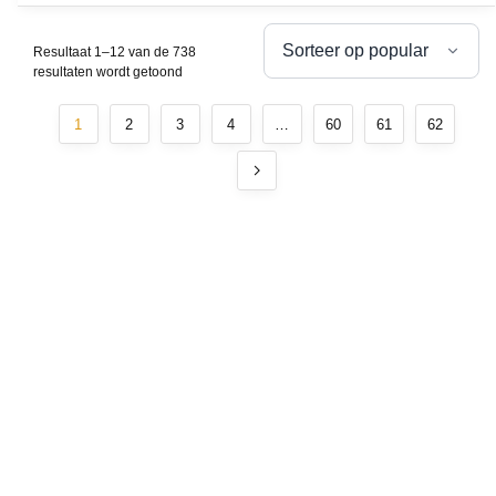
Resultaat 1–12 van de 738
resultaten wordt getoond
1
2
3
4
…
60
61
62