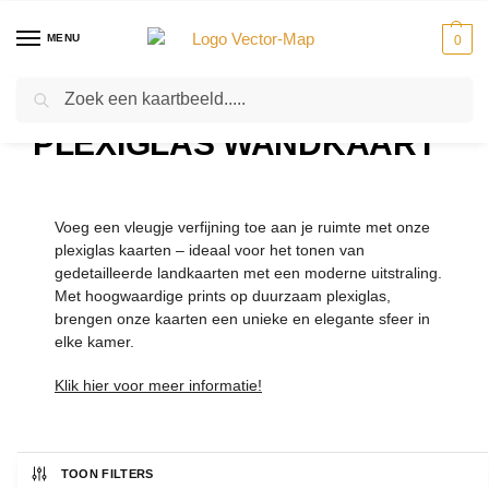
MENU
0
Zoeken
Home
Kaarten
Plexiglas Wandkaart
-
-
PLEXIGLAS WANDKAART
Voeg een vleugje verfijning toe aan je ruimte met onze
plexiglas kaarten – ideaal voor het tonen van
gedetailleerde landkaarten met een moderne uitstraling.
Met hoogwaardige prints op duurzaam plexiglas,
brengen onze kaarten een unieke en elegante sfeer in
elke kamer.
Klik hier voor meer informatie!
TOON FILTERS