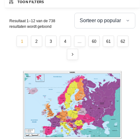
TOON FILTERS
Resultaat 1–12 van de 738
resultaten wordt getoond
1
2
3
4
…
60
61
62