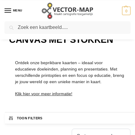
MENU
0
Zoeken
Home
Kaarten
Canvas met Stokken
-
-
CANVAS MET STOKKEN
Ontdek onze beprikbare kaarten – ideaal voor
educatieve doeleinden, planning en presentaties. Met
verschillende printopties en een focus op educatie, breng
je jouw wereld op een unieke manier in kaart.
Klik hier voor meer informatie!
TOON FILTERS