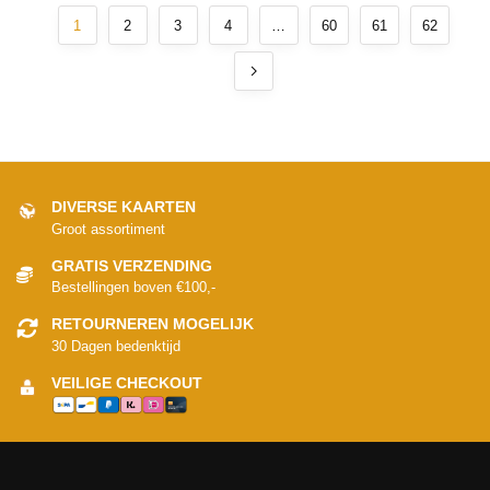
1
2
3
4
…
60
61
62
DIVERSE KAARTEN
Groot assortiment
GRATIS VERZENDING
Bestellingen boven €100,-
RETOURNEREN MOGELIJK
30 Dagen bedenktijd
VEILIGE CHECKOUT