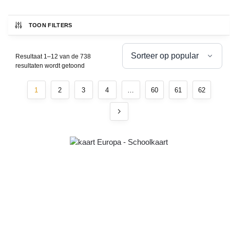
TOON FILTERS
Resultaat 1–12 van de 738
resultaten wordt getoond
1
2
3
4
…
60
61
62