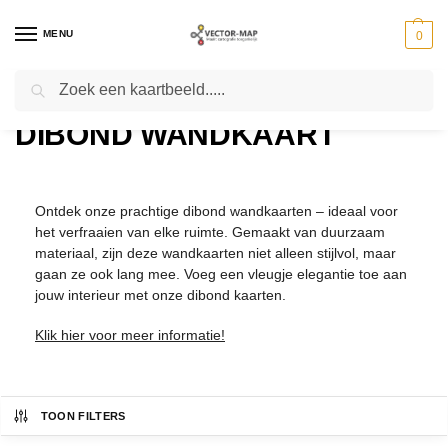
MENU
0
Zoeken
Home
Kaarten
Dibond Wandkaart
-
-
DIBOND WANDKAART
Ontdek onze prachtige dibond wandkaarten – ideaal voor
het verfraaien van elke ruimte. Gemaakt van duurzaam
materiaal, zijn deze wandkaarten niet alleen stijlvol, maar
gaan ze ook lang mee. Voeg een vleugje elegantie toe aan
jouw interieur met onze dibond kaarten.
Klik hier voor meer informatie!
TOON FILTERS