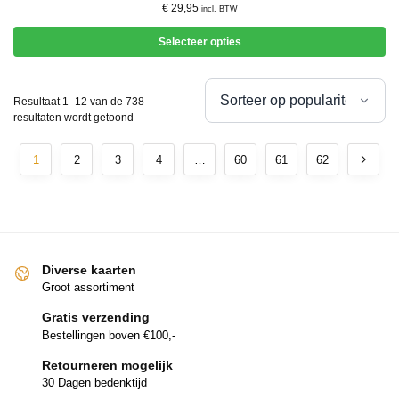
€
29,95
incl. BTW
Selecteer opties
Resultaat 1–12 van de 738
resultaten wordt getoond
1
2
3
4
…
60
61
62
Diverse kaarten
Groot assortiment
Gratis verzending
Bestellingen boven €100,-
Retourneren mogelijk
30 Dagen bedenktijd