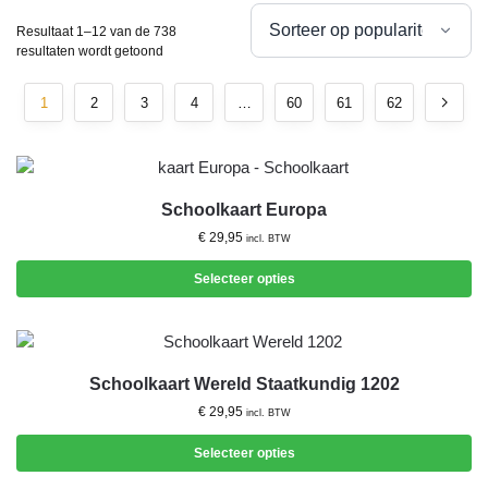
Resultaat 1–12 van de 738
resultaten wordt getoond
1
2
3
4
…
60
61
62
Schoolkaart Europa
€
29,95
incl. BTW
Selecteer opties
Schoolkaart Wereld Staatkundig 1202
€
29,95
incl. BTW
Selecteer opties