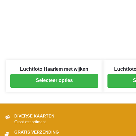
Luchtfoto Haarlem met wijken
Luchtfot
Selecteer opties
S
DIVERSE KAARTEN
Groot assortiment
GRATIS VERZENDING