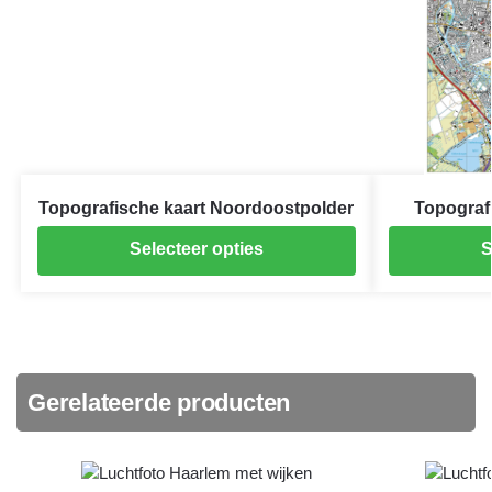
Topografische kaart Noordoostpolder
Topograf
Selecteer opties
S
Gerelateerde producten