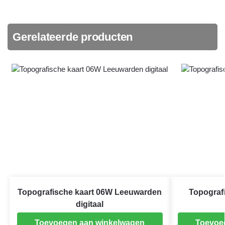
Gerelateerde producten
Topografische kaart 06W Leeuwarden
Topografi
digitaal
Toevoegen aan winkelwagen
Toevoe