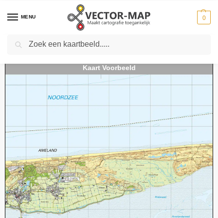
MENU
0
Zoeken
Home
Kaarten
Topografische kaarten
Schaal 1:25000
Topografische kaart 02C Nes digitaal
-
-
-
-