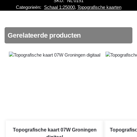
SKU:
NL 0151
Categorieën:
Schaal 1:25000
,
Topografische kaarten
Gerelateerde producten
Topografische kaart 07W Groningen
Topografis