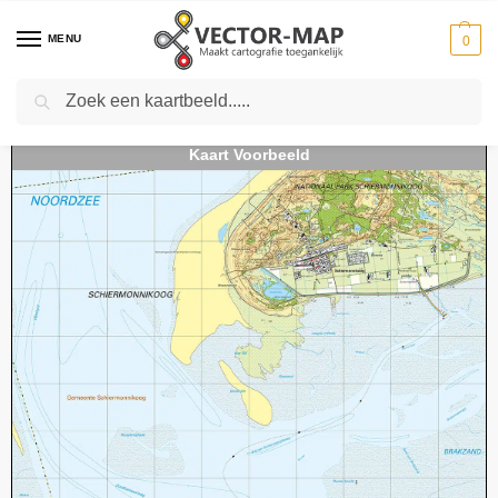
MENU
0
Zoeken
Home
Kaarten
Topografische kaarten
Schaal 1:25000
Topografische kaart 02G Schiermonnikoog digitaal
-
-
-
-