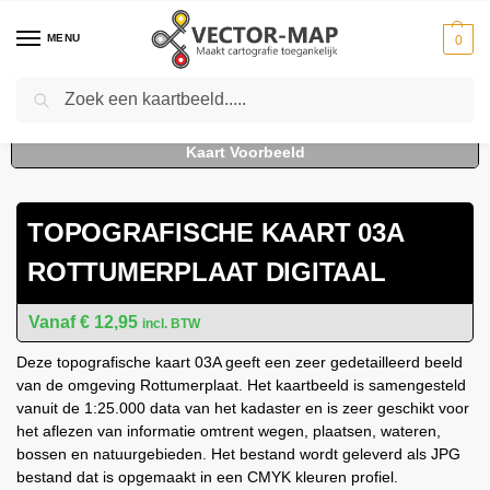
MENU
0
Zoeken
Home
Kaarten
Topografische kaarten
Schaal 1:25000
Topografische kaart 03A Rottumerplaat digitaal
-
-
-
-
TOPOGRAFISCHE KAART 03A
ROTTUMERPLAAT DIGITAAL
€
12,95
incl. BTW
Deze topografische kaart 03A geeft een zeer gedetailleerd beeld
van de omgeving Rottumerplaat. Het kaartbeeld is samengesteld
vanuit de 1:25.000 data van het kadaster en is zeer geschikt voor
het aflezen van informatie omtrent wegen, plaatsen, wateren,
bossen en natuurgebieden. Het bestand wordt geleverd als JPG
bestand dat is opgemaakt in een CMYK kleuren profiel.