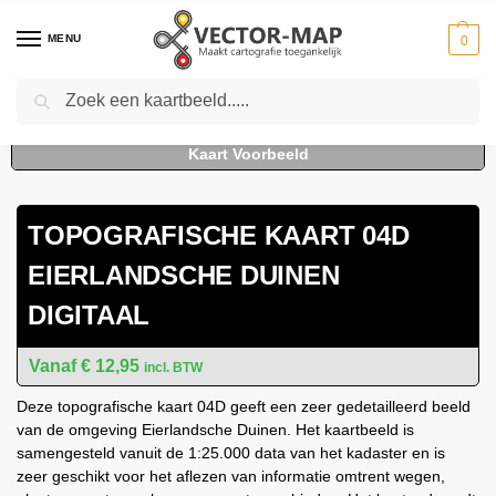
MENU
0
Zoeken
Home
Kaarten
Topografische kaarten
Schaal 1:25000
Topografische kaart 04D Eierlandsche duinen digitaal
-
-
-
-
TOPOGRAFISCHE KAART 04D
EIERLANDSCHE DUINEN
DIGITAAL
€
12,95
incl. BTW
Deze topografische kaart 04D geeft een zeer gedetailleerd beeld
van de omgeving Eierlandsche Duinen. Het kaartbeeld is
samengesteld vanuit de 1:25.000 data van het kadaster en is
zeer geschikt voor het aflezen van informatie omtrent wegen,