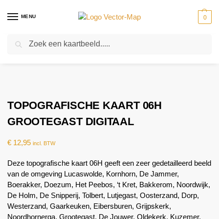
MENU
0
Zoeken
Home
Kaarten
Topografische kaarten
Schaal 1:25000
Topografische Kaart 06H Grootegast digitaal
-
-
-
-
TOPOGRAFISCHE KAART 06H
GROOTEGAST DIGITAAL
€
12,95
incl. BTW
Deze topografische kaart 06H geeft een zeer gedetailleerd beeld
van de omgeving Lucaswolde, Kornhorn, De Jammer,
Boerakker, Doezum, Het Peebos, ‘t Kret, Bakkerom, Noordwijk,
De Holm, De Snipperij, Tolbert, Lutjegast, Oosterzand, Dorp,
Westerzand, Gaarkeuken, Eibersburen, Grijpskerk,
Noordhornerga, Grootegast, De Jouwer, Oldekerk, Kuzemer,