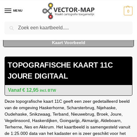
MENU
0
Zoeken
Home
Kaarten
Topografische kaarten
Schaal 1:25000
Topografische Kaart 11C Joure digitaal
-
-
-
-
TOPOGRAFISCHE KAART 11C
JOURE DIGITAAL
€
12,95
incl. BTW
Deze topografische kaart 11C geeft een zeer gedetailleerd beeld
van de omgeving Haskerhorne, Scharsterbrug, Nijehaske,
Oudehaske, Snikzwaag, Terband, Nieuwebrug, Broek, Joure,
Vegelinsoord, Haskerdijken, Goingarijp, Akmarijp, Aldeboarn,
Terherne, Nes en Akkrum. Het kaartbeeld is samengesteld vanuit
de 1:25.000 data van het kadaster en is zeer geschikt voor het