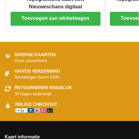
Nieuweschans digitaal
Toevoegen aan winkelwagen
Toevoe
DIVERSE KAARTEN
Groot assortiment
GRATIS VERZENDING
Bestellingen boven €100,-
RETOURNEREN MOGELIJK
30 Dagen bedenktijd
VEILIGE CHECKOUT
Kaart informatie