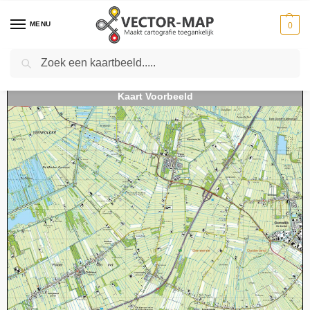
MENU
0
Zoeken
Home
Kaarten
Topografische kaarten
Schaal 1:25000
Topografische Kaart 11D Heerenveen digitaal
-
-
-
-