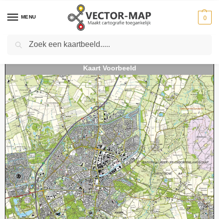
MENU
0
Zoeken
Home
Kaarten
Topografische kaarten
Schaal 1:25000
Topografische Kaart 12D Assen digitaal
-
-
-
-