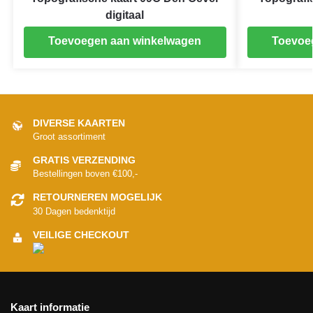
digitaal
Toevoegen aan winkelwagen
Toevoe
DIVERSE KAARTEN
Groot assortiment
GRATIS VERZENDING
Bestellingen boven €100,-
RETOURNEREN MOGELIJK
30 Dagen bedenktijd
VEILIGE CHECKOUT
Kaart informatie