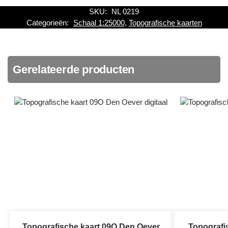
SKU:
NL 0219
Categorieën:
Schaal 1:25000
,
Topografische kaarten
Gerelateerde producten
Topografische kaart 09O Den Oever
Topografi