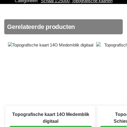
Categorieën:
Schaal 1:25000
,
Topografische kaarten
Gerelateerde producten
Topografische kaart 14O Medemblik
Topog
digitaal
Schie