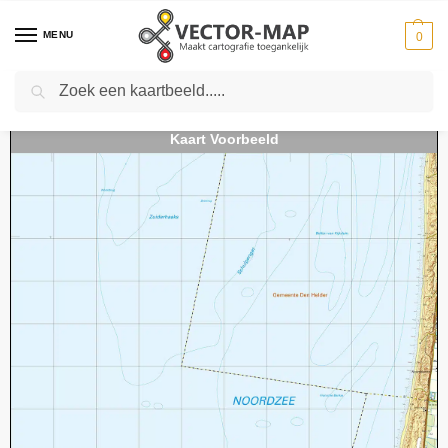
MENU
0
Zoeken
Home
Kaarten
Topografische kaarten
Schaal 1:25000
Topografische Kaart 14A Callantsoog digitaal
-
-
-
-