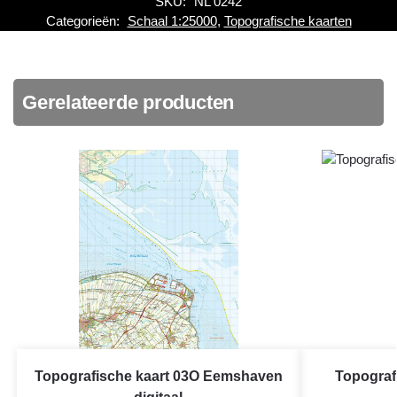
SKU:
NL 0242
Categorieën:
Schaal 1:25000
,
Topografische kaarten
Gerelateerde producten
Topografische kaart 03O Eemshaven
Topograf