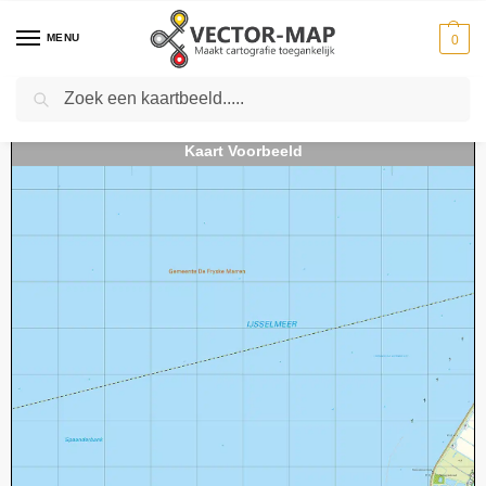
MENU
0
Zoeken
Home
Kaarten
Topografische kaarten
Schaal 1:25000
Topografische Kaart 15G Noordoostpolder digitaal
-
-
-
-