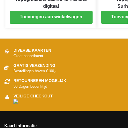
digitaal
Surh
Toevoegen aan winkelwagen
Toevoe
DIVERSE KAARTEN
Groot assortiment
GRATIS VERZENDING
Bestellingen boven €100,-
RETOURNEREN MOGELIJK
30 Dagen bedenktijd
VEILIGE CHECKOUT
Kaart informatie