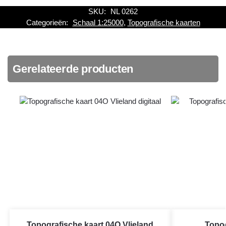
SKU:
NL 0262
Categorieën:
Schaal 1:25000
,
Topografische kaarten
Gerelateerde producten
Topografische kaart 04O Vlieland
Topog