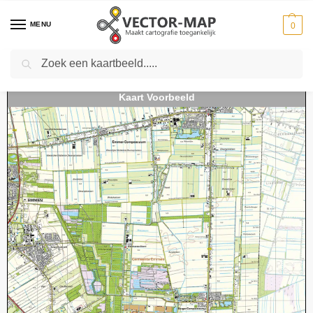
MENU
0
Zoeken
Home
Kaarten
Topografische kaarten
Schaal 1:25000
Topografische Kaart 18C Klazienaveen digitaal
-
-
-
-