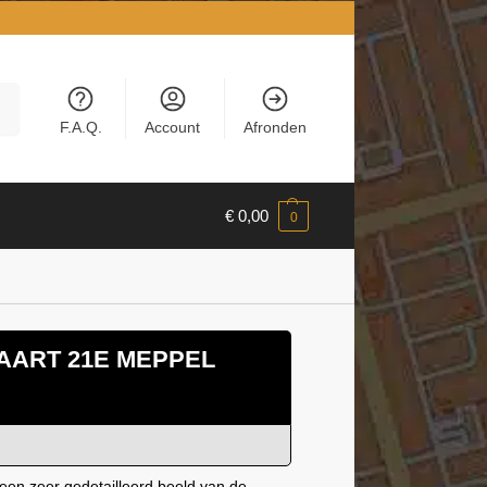
en
F.A.Q.
Account
Afronden
€
0,00
0
AART 21E MEPPEL
een zeer gedetailleerd beeld van de