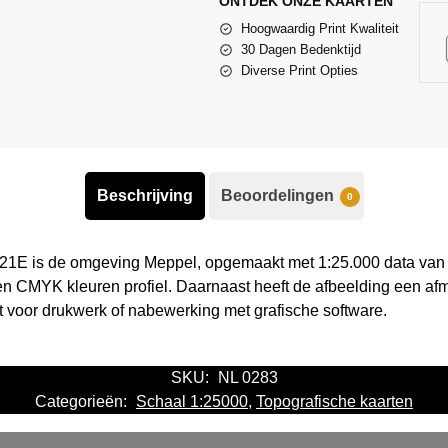
ONTDEK ONZE KAARTEN
Hoogwaardig Print Kwaliteit
30 Dagen Bedenktijd
Diverse Print Opties
Beschrijving
Beoordelingen
0
 21E is de omgeving Meppel, opgemaakt met 1:25.000 data van 
en CMYK kleuren profiel. Daarnaast heeft de afbeelding een af
kt voor drukwerk of nabewerking met grafische software.
SKU:
NL 0283
Categorieën:
Schaal 1:25000
,
Topografische kaarten