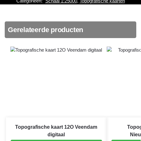
Categorieën:
Schaal 1:25000
,
Topografische kaarten
Gerelateerde producten
Topografische kaart 12O Veendam
Topog
digitaal
Nieu