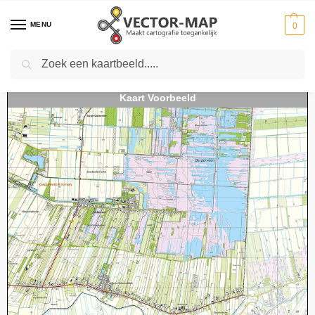
MENU
0
Zoeken
Home
Kaarten
Topografische kaarten
Schaal 1:25000
Topografische Kaart 23A Weiteveen digitaal
-
-
-
-