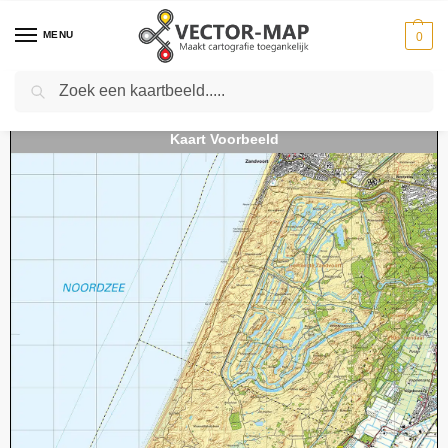
MENU
0
Zoeken
Home
Kaarten
Topografische kaarten
Schaal 1:25000
Topografische Kaart 24H Noordwijkerhout digitaal
-
-
-
-