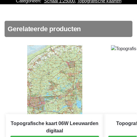
Categorieën:
Schaal 1:25000
,
Topografische kaarten
Gerelateerde producten
Topografische kaart 06W Leeuwarden
Topograf
digitaal