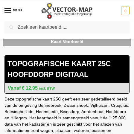
MENU
0
Zoeken
Home
Kaarten
Topografische kaarten
Schaal 1:25000
Topografische Kaart 25C Hoofddorp digitaal
-
-
-
-
TOPOGRAFISCHE KAART 25C
HOOFDDORP DIGITAAL
€
12,95
incl. BTW
Deze topografische kaart 25C geeft een zeer gedetailleerd beeld
van de omgeving Bennebroek, Zwaanshoek, Vijfhuizen, Cruquius,
Boesingheliede, Heemstede, Beinsdorp, Aerdenhout, Hoofddorp
en Hillegom. Het kaartbeeld is samengesteld vanuit de 1:25.000
data van het kadaster en is zeer geschikt voor het aflezen van
informatie omtrent wegen, plaatsen, wateren, bossen en