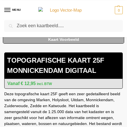
MENU
0
Zoeken
Home
Kaarten
Topografische kaarten
Schaal 1:25000
Topografische Kaart 25F Monnickendam digitaal
-
-
-
-
TOPOGRAFISCHE KAART 25F
MONNICKENDAM DIGITAAL
€
12,95
incl. BTW
Deze topografische kaart 25F geeft een zeer gedetailleerd beeld
van de omgeving Marken, Holysloot, Uitdam, Monnickendam,
Zuiderwoude, Zedde en Katwoude. Het kaartbeeld is
samengesteld vanuit de 1:25.000 data van het kadaster en is
zeer geschikt voor het aflezen van informatie omtrent wegen,
plaatsen, wateren, bossen en natuurgebieden. Het bestand wordt