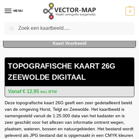
MENU
0
Zoeken
Home
Kaarten
Topografische kaarten
Schaal 1:25000
Topografische Kaart 26G Zeewolde digitaal
-
-
-
-
TOPOGRAFISCHE KAART 26G
ZEEWOLDE DIGITAAL
€
12,95
incl. BTW
Deze topografische kaart 26G geeft een zeer gedetailleerd beeld
van de omgeving Horst, Telgt en Zeewolde. Het kaartbeeld is
samengesteld vanuit de 1:25.000 data van het kadaster en is
zeer geschikt voor het aflezen van informatie omtrent wegen,
plaatsen, wateren, bossen en natuurgebieden. Het bestand wordt
geleverd als JPG bestand dat is opgemaakt in een CMYK kleuren