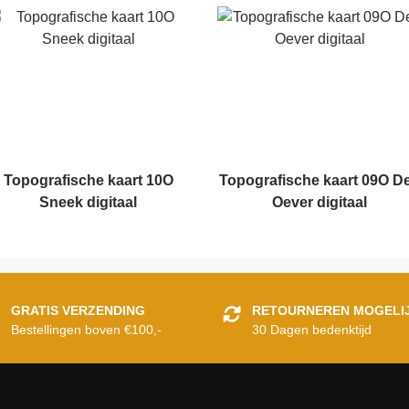
Topografische kaart 10O
Topografische kaart 09O D
Sneek digitaal
Oever digitaal
GRATIS VERZENDING
RETOURNEREN MOGELI
Bestellingen boven €100,-
30 Dagen bedenktijd