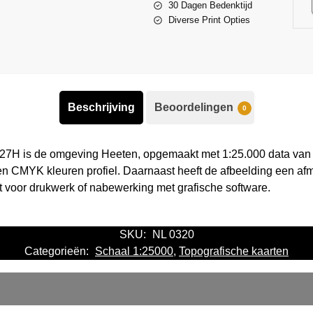
30 Dagen Bedenktijd
Diverse Print Opties
Beschrijving
Beoordelingen
0
 27H is de omgeving Heeten, opgemaakt met 1:25.000 data van 
en CMYK kleuren profiel. Daarnaast heeft de afbeelding een af
kt voor drukwerk of nabewerking met grafische software.
SKU:
NL 0320
Categorieën:
Schaal 1:25000
,
Topografische kaarten