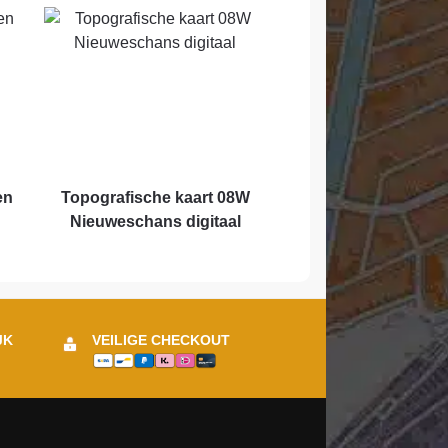
en
Topografische kaart 08W
Nieuweschans digitaal
JK
VEILIGE CHECKOUT