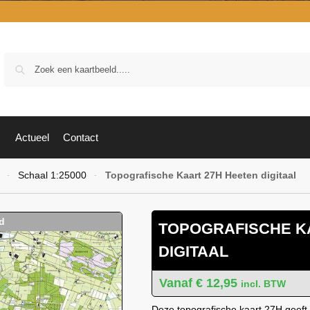
Zoek
Actueel
Contact
Schaal 1:25000
Topografische Kaart 27H Heeten digitaal
-
-
TOPOGRAFISCHE K
DIGITAAL
€
12,95
incl. BTW
Deze topografische kaart 27H geeft 