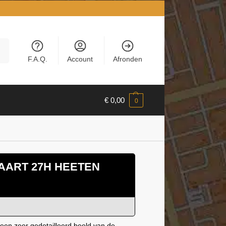
en
F.A.Q.
Account
Afronden
€
0,00
0
AART 27H HEETEN
een zeer gedetailleerd beeld van de