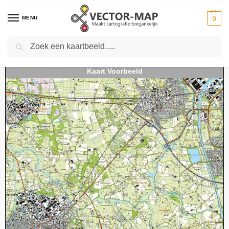
MENU
0
Zoeken
Home
Kaarten
Topografische kaarten
Schaal 1:25000
Topografische Kaart 28D Rijssen digitaal
-
-
-
-