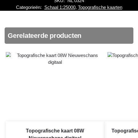
SKU:
NL 0324
Categorieën:
Schaal 1:25000
,
Topografische kaarten
Gerelateerde producten
Topografische kaart 08W
Topografis