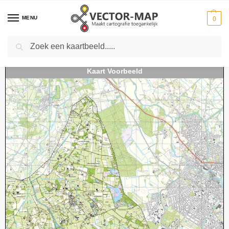
MENU
0
Zoeken
Home
Kaarten
Topografische kaarten
Schaal 1:25000
Topografische Kaart 29A Denekamp digitaal
-
-
-
-