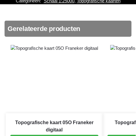
Categorieën:
Schaal 1:25000
,
Topografische kaarten
Gerelateerde producten
Topografische kaart 05O Franeker
Topograf
digitaal