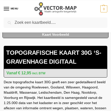
MENU
0
Zoeken
Home
Kaarten
Topografische kaarten
Schaal 1:25000
Topografische Kaart 30G ‘s-Gravenhage digitaal
-
-
-
-
TOPOGRAFISCHE KAART 30G ‘S-
GRAVENHAGE DIGITAAL
€
12,95
incl. BTW
Deze topografische kaart 30G geeft een zeer gedetailleerd beeld
van de omgeving Roeleveen, Gooland, Wilsveen, Haagoord,
Maaldrift, Wassenaar, Leidschendam, Den Haag, Nootdorp,
Voorburg en Rijswijk. Het kaartbeeld is samengesteld vanuit de
1:25.000 data van het kadaster en is zeer geschikt voor het
aflezen van informatie omtrent wegen, plaatsen, wateren, bossen