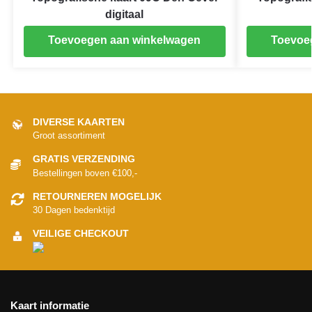
digitaal
Toevoegen aan winkelwagen
Toevoe
DIVERSE KAARTEN
Groot assortiment
GRATIS VERZENDING
Bestellingen boven €100,-
RETOURNEREN MOGELIJK
30 Dagen bedenktijd
VEILIGE CHECKOUT
Kaart informatie