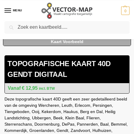
MENU
0
Zoeken
Home
Kaarten
Topografische kaarten
Schaal 1:25000
Topografische Kaart 40D Gendt digitaal
-
-
-
-
TOPOGRAFISCHE KAART 40D
GENDT DIGITAAL
€
12,95
incl. BTW
Deze topografische kaart 40D geeft een zeer gedetailleerd beeld
van de omgeving Wercheren, Leuth, Erlecom, Persingen,
Tiengeboden, Ooij, Kekerdom, Haukus, Berg en Dal, Heilig
Landstichting, Ubbergen, Beek, Klein Baal, Flieren,
Sterrenschans, Doornenburg, DePas, Pannerden, Baal, Bemmel,
Kommerdijk, Groenlanden, Gendt, Zandvoort, Hulhuizen,