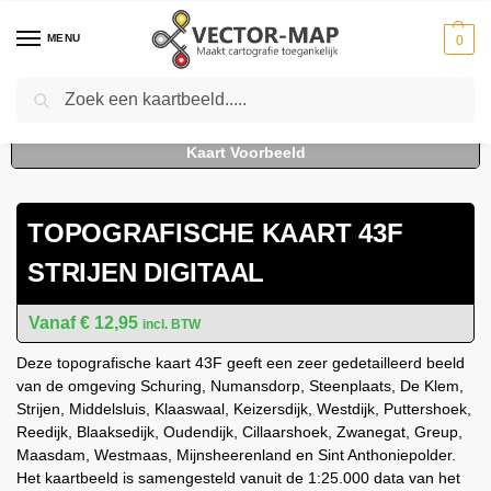
MENU
0
Zoeken
Home
Kaarten
Topografische kaarten
Schaal 1:25000
Topografische Kaart 43F Strijen digitaal
-
-
-
-
TOPOGRAFISCHE KAART 43F
STRIJEN DIGITAAL
€
12,95
incl. BTW
Deze topografische kaart 43F geeft een zeer gedetailleerd beeld
van de omgeving Schuring, Numansdorp, Steenplaats, De Klem,
Strijen, Middelsluis, Klaaswaal, Keizersdijk, Westdijk, Puttershoek,
Reedijk, Blaaksedijk, Oudendijk, Cillaarshoek, Zwanegat, Greup,
Maasdam, Westmaas, Mijnsheerenland en Sint Anthoniepolder.
Het kaartbeeld is samengesteld vanuit de 1:25.000 data van het