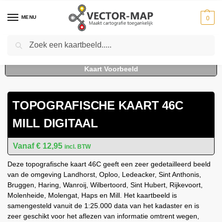
MENU
0
Zoeken
Home
Kaarten
Topografische kaarten
Schaal 1:25000
Topografische Kaart 46C Mill digitaal
-
-
-
-
TOPOGRAFISCHE KAART 46C
MILL DIGITAAL
€
12,95
incl. BTW
Deze topografische kaart 46C geeft een zeer gedetailleerd beeld
van de omgeving Landhorst, Oploo, Ledeacker, Sint Anthonis,
Bruggen, Haring, Wanroij, Wilbertoord, Sint Hubert, Rijkevoort,
Molenheide, Molengat, Haps en Mill. Het kaartbeeld is
samengesteld vanuit de 1:25.000 data van het kadaster en is
zeer geschikt voor het aflezen van informatie omtrent wegen,