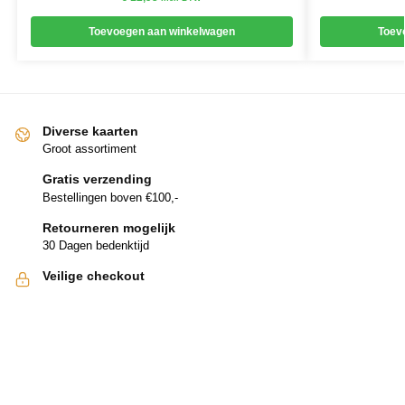
Toevoegen aan winkelwagen
Toev
Diverse kaarten
Groot assortiment
Gratis verzending
Bestellingen boven €100,-
Retourneren mogelijk
30 Dagen bedenktijd
Veilige checkout