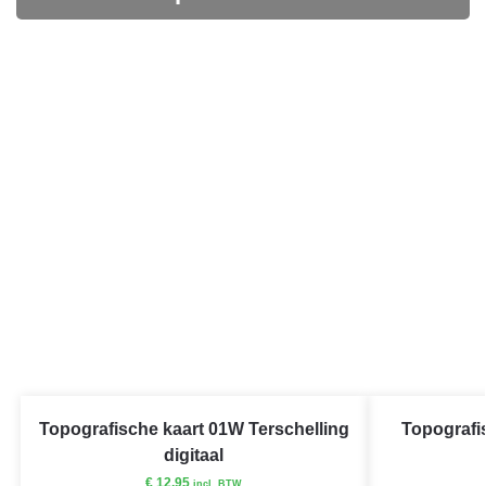
Topografische kaart 01W Terschelling
Topografi
digitaal
€
12,95
incl. BTW