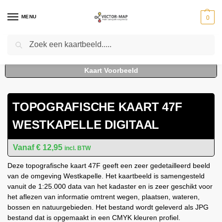
MENU
0
Zoeken
Home
Kaarten
Topografische kaarten
Schaal 1:25000
Topografische Kaart 47F Westkapelle digitaal
-
-
-
-
TOPOGRAFISCHE KAART 47F
WESTKAPELLE DIGITAAL
€
12,95
incl. BTW
Deze topografische kaart 47F geeft een zeer gedetailleerd beeld
van de omgeving Westkapelle. Het kaartbeeld is samengesteld
vanuit de 1:25.000 data van het kadaster en is zeer geschikt voor
het aflezen van informatie omtrent wegen, plaatsen, wateren,
bossen en natuurgebieden. Het bestand wordt geleverd als JPG
bestand dat is opgemaakt in een CMYK kleuren profiel.