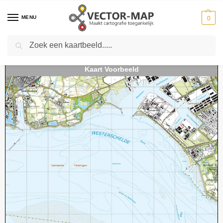
MENU
0
Zoeken
Home
Kaarten
Topografische kaarten
Schaal 1:25000
Topografische Kaart 48D Hoofdplaat digitaal
-
-
-
-