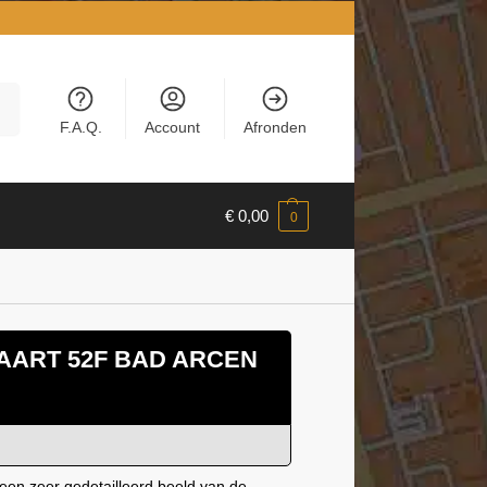
en
F.A.Q.
Account
Afronden
€
0,00
0
l
AART 52F BAD ARCEN
een zeer gedetailleerd beeld van de