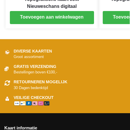
Nieuweschans digitaal
Toevoegen aan winkelwagen
Toevoe
DIVERSE KAARTEN
Groot assortiment
GRATIS VERZENDING
Bestellingen boven €100,-
RETOURNEREN MOGELIJK
30 Dagen bedenktijd
VEILIGE CHECKOUT
Kaart informatie