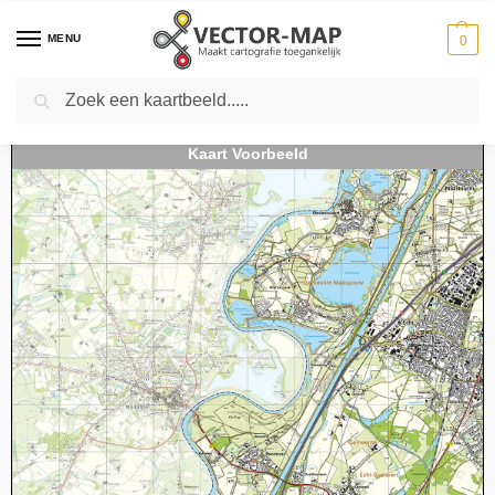
MENU
0
Zoeken
Home
Kaarten
Topografische kaarten
Schaal 1:25000
Topografische Kaart 60A Susteren digitaal
-
-
-
-