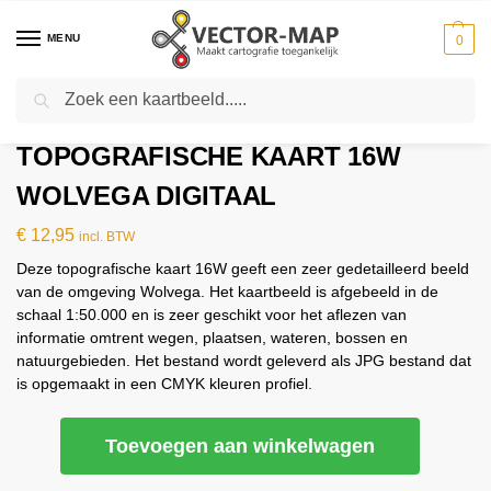
MENU
0
Zoeken
Home
Kaarten
Topografische kaarten
Schaal 1:50000
Topografische kaart 16W Wolvega digitaal
-
-
-
-
TOPOGRAFISCHE KAART 16W
WOLVEGA DIGITAAL
€
12,95
incl. BTW
Deze topografische kaart 16W geeft een zeer gedetailleerd beeld
van de omgeving Wolvega. Het kaartbeeld is afgebeeld in de
schaal 1:50.000 en is zeer geschikt voor het aflezen van
informatie omtrent wegen, plaatsen, wateren, bossen en
natuurgebieden. Het bestand wordt geleverd als JPG bestand dat
is opgemaakt in een CMYK kleuren profiel.
Toevoegen aan winkelwagen