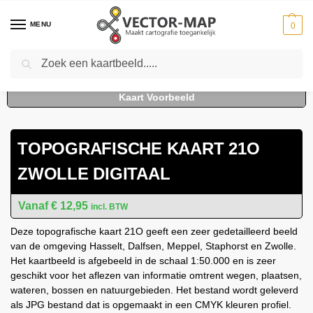
MENU
0
Zoeken
Home
Kaarten
Topografische kaarten
Schaal 1:50000
Topografische kaart 21O Zwolle digitaal
-
-
-
-
TOPOGRAFISCHE KAART 21O
ZWOLLE DIGITAAL
€
12,95
incl. BTW
Deze topografische kaart 21O geeft een zeer gedetailleerd beeld
van de omgeving Hasselt, Dalfsen, Meppel, Staphorst en Zwolle.
Het kaartbeeld is afgebeeld in de schaal 1:50.000 en is zeer
geschikt voor het aflezen van informatie omtrent wegen, plaatsen,
wateren, bossen en natuurgebieden. Het bestand wordt geleverd
als JPG bestand dat is opgemaakt in een CMYK kleuren profiel.