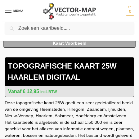
MENU
0
Zoeken
Home
Kaarten
Topografische kaarten
Schaal 1:50000
Topografische kaart 25W Haarlem digitaal
-
-
-
-
TOPOGRAFISCHE KAART 25W
HAARLEM DIGITAAL
€
12,95
incl. BTW
Deze topografische kaart 25W geeft een zeer gedetailleerd beeld
van de omgeving Heemsteden, Hillegom, Zaandam, Ijmuiden,
Nieuw-Vennep, Haarlem, Aalsmeer, Hoofddorp en Amstelveen.
Het kaartbeeld is afgebeeld in de schaal 1:50.000 en is zeer
geschikt voor het aflezen van informatie omtrent wegen, plaatsen,
wateren, bossen en natuurgebieden. Het bestand wordt geleverd