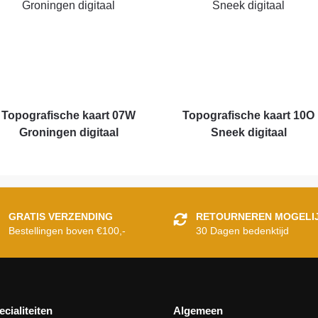
Topografische kaart 07W
Topografische kaart 10O
Groningen digitaal
Sneek digitaal
GRATIS VERZENDING
RETOURNEREN MOGELI
Bestellingen boven €100,-
30 Dagen bedenktijd
ecialiteiten
Algemeen