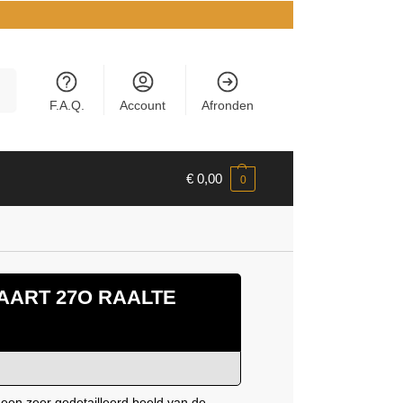
en
F.A.Q.
Account
Afronden
€
0,00
0
AART 27O RAALTE
 een zeer gedetailleerd beeld van de