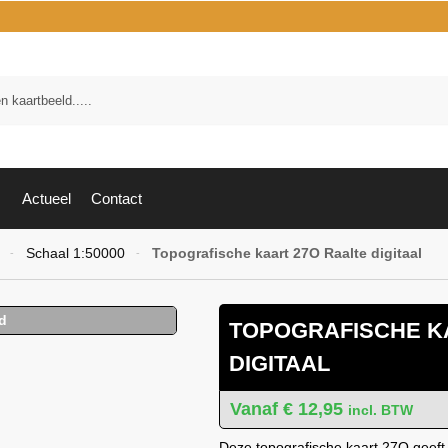
Zoek
Actueel
Contact
Schaal 1:50000
Topografische kaart 27O Raalte digitaal
-
-
TOPOGRAFISCHE K
DIGITAAL
€
12,95
incl. BTW
Deze topografische kaart 27O geeft