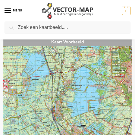
MENU
0
Zoeken
Home
Kaarten
Topografische kaarten
Schaal 1:50000
Topografische kaart 31O Utrecht digitaal
-
-
-
-