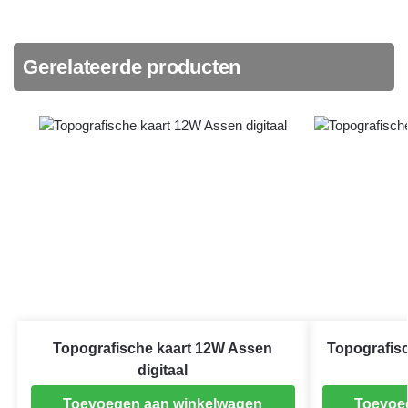
Gerelateerde producten
Topografische kaart 12W Assen
Topografis
digitaal
Toevoegen aan winkelwagen
Toevoe