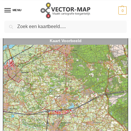
MENU
0
Zoeken
Home
Kaarten
Topografische kaarten
Schaal 1:50000
Topografische kaart 32O Barneveld digitaal
-
-
-
-