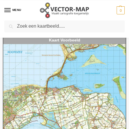
MENU
0
Zoeken
Home
Kaarten
Topografische kaarten
Schaal 1:50000
Topografische kaart 42O Zierikzee digitaal
-
-
-
-