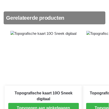
Gerelateerde producten
Topografische kaart 10O Sneek
Topografi
digitaal
Toevoegen aan winkelwagen
Toevoe