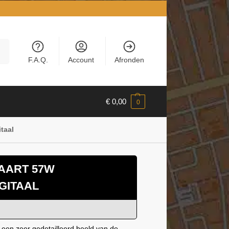
en
F.A.Q.
Account
Afronden
€
0,00
0
taal
AART 57W
GITAAL
 een zeer gedetailleerd beeld van de