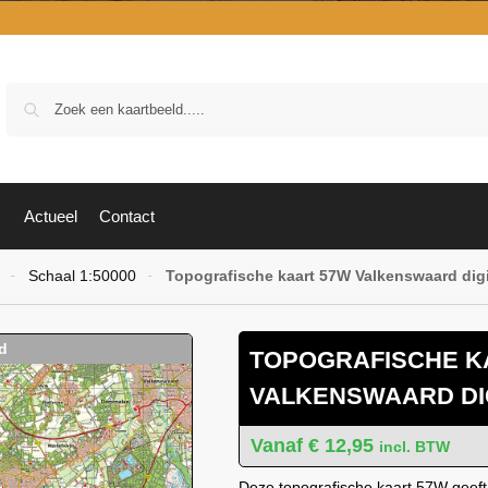
Zoek
Actueel
Contact
Schaal 1:50000
Topografische kaart 57W Valkenswaard digi
-
-
TOPOGRAFISCHE K
VALKENSWAARD DI
€
12,95
incl. BTW
Deze topografische kaart 57W geeft