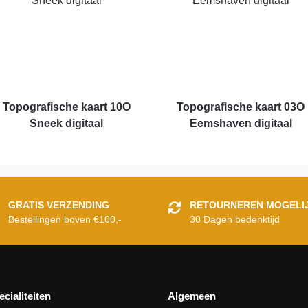
Topografische kaart 10O
Topografische kaart 03O
Sneek digitaal
Eemshaven digitaal
GRATIS VERZENDING
RETOURNEREN MOGELI
Bestellingen boven €100,-
30 Dagen bedenktijd
ecialiteiten
Algemeen