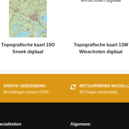
Topografische kaart 10O
Topografische kaart 13W
Sneek digitaal
Winschoten digitaal
GRATIS VERZENDING
RETOURNEREN MOGELI
Bestellingen boven €100,-
30 Dagen bedenktijd
ecialiteiten
Algemeen