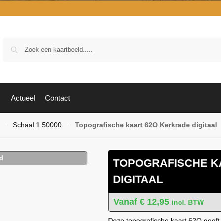
Zoek
Actueel
Contact
Schaal 1:50000
Topografische kaart 62O Kerkrade digitaal
-
-
TOPOGRAFISCHE K
DIGITAAL
€
12,95
incl. BTW
Deze topografische kaart 62O geeft