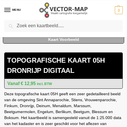
MENU
0
Zoeken
Home
Kaarten
Topografische kaarten
Schaal 1:25000
Topografische Kaart 05H Dronrijp digitaal
-
-
-
-
TOPOGRAFISCHE KAART 05H
DRONRIJP DIGITAAL
€
12,95
incl. BTW
Deze topografische kaart 05H geeft een zeer gedetailleerd beeld
van de omgeving Sint Annaparochie, Stiens, Vrouwenparochie,
Finkum, Dronrijp, Deinum, Menaldum, Marssum,
Beetgumermolen, Engelum, Berlikum, Beetgum, Blessum en
Boksum. Het kaartbeeld is samengesteld vanuit de 1:25.000 data
van het kadaster en is zeer geschikt voor het aflezen van