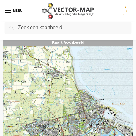
MENU
0
Zoeken
Home
Kaarten
Topografische kaarten
Schaal 1:25000
Topografische Kaart 07F Delfzijl digitaal
-
-
-
-