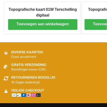
Topografische kaart 01W Terschelling
Topografi
digitaal
Toevoegen aan winkelwagen
Toevoe
DIVERSE KAARTEN
Groot assortiment
GRATIS VERZENDING
Bestellingen boven €100,-
RETOURNEREN MOGELIJK
30 Dagen bedenktijd
VEILIGE CHECKOUT