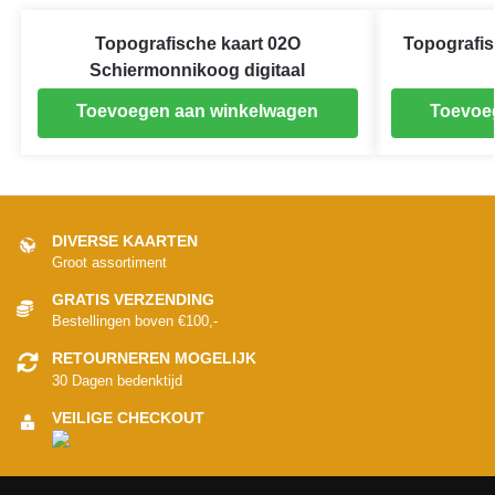
Topografische kaart 02O
Topografis
Schiermonnikoog digitaal
Toevoegen aan winkelwagen
Toevoe
DIVERSE KAARTEN
Groot assortiment
GRATIS VERZENDING
Bestellingen boven €100,-
RETOURNEREN MOGELIJK
30 Dagen bedenktijd
VEILIGE CHECKOUT