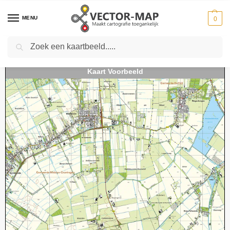
MENU
0
Zoeken
Home
Kaarten
Topografische kaarten
Schaal 1:25000
Topografische Kaart 07H Noordbroek digitaal
-
-
-
-