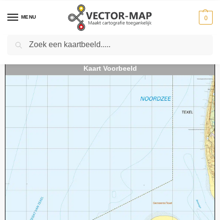
MENU
0
Zoeken
Home
Kaarten
Topografische kaarten
Schaal 1:25000
Topografische Kaart 09C Noorderhaaks digitaal
-
-
-
-