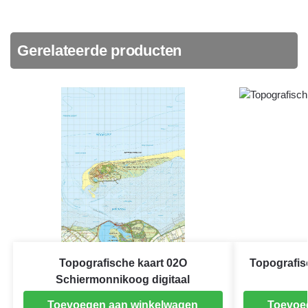
Gerelateerde producten
Topografische kaart 02O
Topografis
Schiermonnikoog digitaal
Toevoegen aan winkelwagen
Toevoe