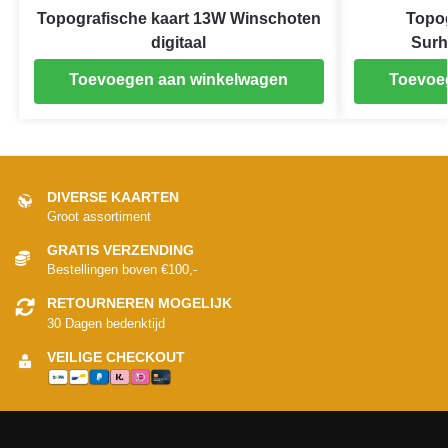
Topografische kaart 13W Winschoten
Topog
digitaal
Surh
Toevoegen aan winkelwagen
Toevoe
DIVERSE KAARTEN
Groot assortiment
GRATIS VERZENDING
Bestellingen boven €100,-
RETOURNEREN MOGELIJK
30 Dagen bedenktijd
VEILIGE CHECKOUT