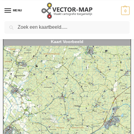
MENU
0
Zoeken
Home
Kaarten
Topografische kaarten
Schaal 1:25000
Topografische Kaart 10E Bolsward digitaal
-
-
-
-